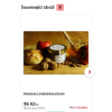
Související zboží
9
TOP produkt
Medová s Vlašskými ořechy
Mandlová s
96 Kč
96 Kč
/
ks
/
ks
Není skladem
86 Kč
bez DPH
86 Kč
bez D