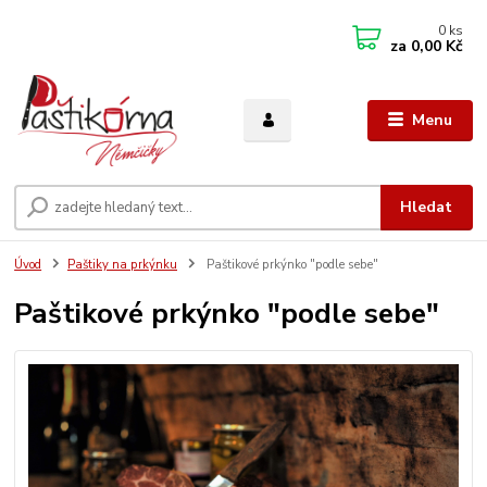
0
ks
za
0,00 Kč
Menu
Hledat
Úvod
Paštiky na prkýnku
Paštikové prkýnko "podle sebe"
Paštikové prkýnko "podle sebe"