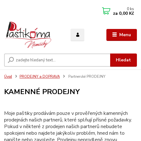
0
ks
za
0,00 Kč
Menu
Hledat
Úvod
PRODEJNY a DOPRAVA
Partnerské PRODEJNY
KAMENNÉ PRODEJNY
Moje paštiky prodávám pouze v prověřených kamenných
prodejnách našich partnerů, které splňují přísné požadavky.
Pokud v některé z prodejen našich partnerů nebudete
spokojeni nebo najdete jakýkoliv problém, hned nám to
napište nebo zavolejte. Prodejnu neprodleně znovu