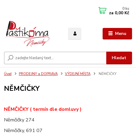
0
ks
za
0,00 Kč
Menu
Hledat
Úvod
PRODEJNY a DOPRAVA
VÝDEJNÍ MÍSTA
NĚMČIČKY
NĚMČIČKY
NĚMČIČKY ( termín dle domluvy )
Němčičky 274
Němčičky, 691 07