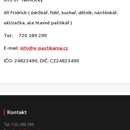
691 07 Němčičky
Jiří Fridrich ( údržbář, řidič, kuchař, dělník, nástěnkář,
uklizečka, ale hlavně paštikář )
Tel: 720 189 295
E-mail:
info@e-pastikarna.cz
IČO: 24823490, DIČ: CZ24823490
Kontakt
Tel: 720 189 295