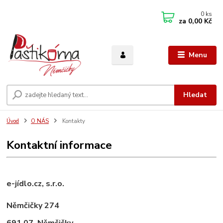
0
ks
za
0,00 Kč
Menu
Hledat
Úvod
O NÁS
Kontakty
Kontaktní informace
e-jídlo.cz, s.r.o.
Němčičky 274