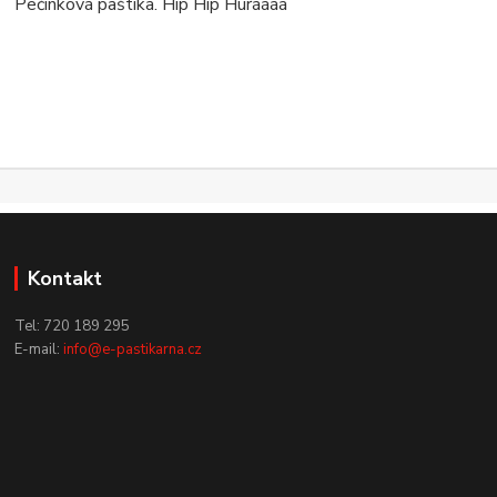
Pečínková paštika. Hip Hip Huráááá
Kontakt
Tel: 720 189 295
E-mail:
info@e-pastikarna.cz