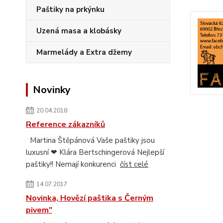
Paštiky na prkýnku
Uzená masa a klobásky
Marmelády a Extra džemy
Novinky
20.04.2018
Reference zákazníků
Martina Štěpánová Vaše paštiky jsou
luxusní ❤ Klára Bertschingerová Nejlepší
paštiky!! Nemají konkurenci
číst celé
14.07.2017
Novinka, Hovězí paštika s Černým
pivem"