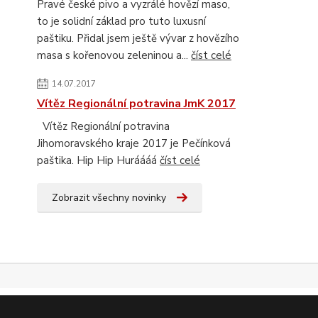
Pravé české pivo a vyzrálé hovězí maso,
to je solidní základ pro tuto luxusní
paštiku. Přidal jsem ještě vývar z hovězího
masa s kořenovou zeleninou a...
číst celé
14.07.2017
Vítěz Regionální potravina JmK 2017
Vítěz Regionální potravina
Jihomoravského kraje 2017 je Pečínková
paštika. Hip Hip Huráááá
číst celé
Zobrazit všechny novinky