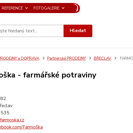
REFERENCE
FOTOGALERIE
Hledat
PRODEJNY a DOPRAVA
Partnerské PRODEJNY
BŘECLAV
FARMO
ška - farmářské potraviny
 82
řeclav
 535
armoska.cz
ebook.com/Farmoška