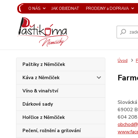
O NÁS
JAK OBJEDNAT
PRODEJNY a DOPRAVA
Úvod
Paštiky z Němčiček
Farmo
Káva z Němčiček
Víno & vinařství
Slovácká
Dárkové sady
69002 B
604 208
Hořčice z Němčiček
obchod@f
Pečení, rožnění a grilování
www.fac