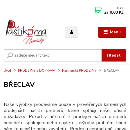
0
ks
za
0,00 Kč
Menu
Hledat
Úvod
PRODEJNY a DOPRAVA
Partnerské PRODEJNY
BŘECLAV
BŘECLAV
Naše výrobky prodáváme pouze v prověřených kamenných
prodejnách našich partnerů, které splňují naše přísné
požadavky. Pokud v některé z prodejen našich partnerů
nebudete spokojeni nebo najdete jakýkoliv problém, hned
nám to napište nebo zavolejte. Prodejnu neprodleně znovu