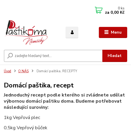
0
ks
za
0,00 Kč
Menu
Hledat
Úvod
O NÁS
Domácí paštika, RECEPTY
Domácí paštika, recept
Jednoduchý recept podle kterého si zvládnete udělat
výbornou domácí paštiku doma. Budeme potřebovat
následující suroviny:
1kg Vepřová plec
0,5kg Vepřový bůček