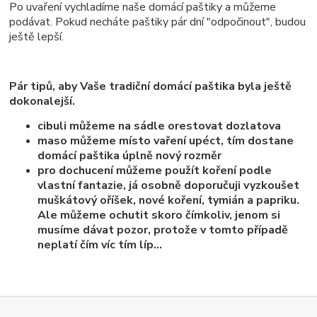
Po uvaření vychladíme naše domácí paštiky a můžeme
podávat. Pokud necháte paštiky pár dní "odpočinout", budou
ještě lepší.
Pár tipů, aby Vaše tradiční domácí paštika byla ještě
dokonalejší.
cibuli můžeme na sádle orestovat dozlatova
maso můžeme místo vaření upéct, tím dostane
domácí paštika úplně nový rozměr
pro dochucení můžeme použít koření podle
vlastní fantazie, já osobně doporučuji vyzkoušet
muškátový oříšek, nové koření, tymián a papriku.
Ale můžeme ochutit skoro čímkoliv, jenom si
musíme dávat pozor, protože v tomto případě
neplatí čím víc tím líp...