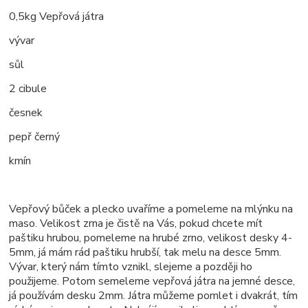
0,5kg Vepřová játra
vývar
sůl
2 cibule
česnek
pepř černý
kmín
Vepřový bůček a plecko uvaříme a pomeleme na mlýnku na
maso. Velikost zrna je čistě na Vás, pokud chcete mít
paštiku hrubou, pomeleme na hrubé zrno, velikost desky 4-
5mm, já mám rád paštiku hrubší, tak melu na desce 5mm.
Vývar, který nám tímto vznikl, slejeme a později ho
použijeme. Potom semeleme vepřová játra na jemné desce,
já používám desku 2mm. Játra můžeme pomlet i dvakrát, tím