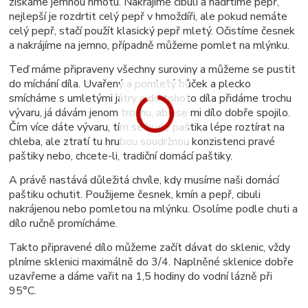
získáme jemnou hmotu. Nakrájíme cibuli a nadrtíme pepř,
nejlepší je rozdrtit celý pepř v hmoždíři, ale pokud nemáte
celý pepř, stačí použít klasický pepř mletý. Očistíme česnek
a nakrájíme na jemno, případně můžeme pomlet na mlýnku.
Teď máme připraveny všechny suroviny a můžeme se pustit
do míchání díla. Uvařený a pomletý bůček a plecko
smícháme s umletými játry a do tohoto díla přidáme trochu
vývaru, já dávám jenom trochu, aby se mi dílo dobře spojilo.
Čím více dáte vývaru
, tím se bude paštika lépe roztírat na
chleba, ale ztratí tu hrubou soudržnou konzistenci pravé
paštiky nebo, chcete-li, tradiční domácí paštiky.
A právě nastává důležitá chvíle, kdy musíme naši domácí
paštiku ochutit. Použijeme česnek, kmín a pepř, cibuli
nakrájenou nebo pomletou na mlýnku. Osolíme podle chuti a
dílo ručně promícháme.
Takto připravené dílo můžeme začít dávat do sklenic, vždy
plníme sklenici maximálně do 3/4. Naplněné sklenice dobře
uzavřeme a dáme vařit na 1,5 hodiny do vodní lázně při
95°C.