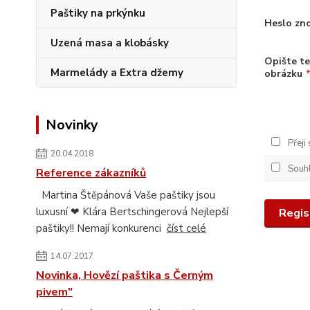
Paštiky na prkýnku
Heslo zn
Uzená masa a klobásky
Opište te
Marmelády a Extra džemy
obrázku
Novinky
Přeji
20.04.2018
Souh
Reference zákazníků
Martina Štěpánová Vaše paštiky jsou
luxusní ❤ Klára Bertschingerová Nejlepší
Regis
paštiky!! Nemají konkurenci
číst celé
14.07.2017
Novinka, Hovězí paštika s Černým
pivem"