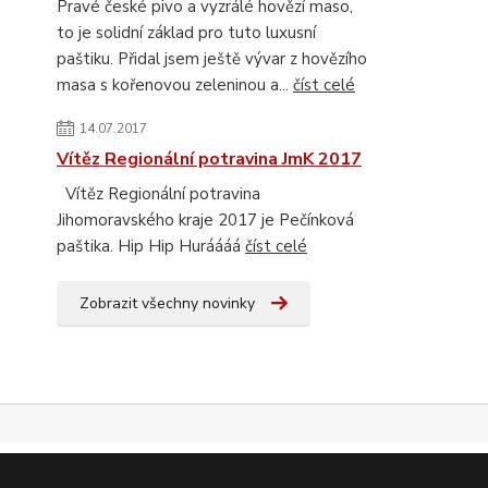
Pravé české pivo a vyzrálé hovězí maso,
to je solidní základ pro tuto luxusní
paštiku. Přidal jsem ještě vývar z hovězího
masa s kořenovou zeleninou a...
číst celé
14.07.2017
Vítěz Regionální potravina JmK 2017
Vítěz Regionální potravina
Jihomoravského kraje 2017 je Pečínková
paštika. Hip Hip Huráááá
číst celé
Zobrazit všechny novinky