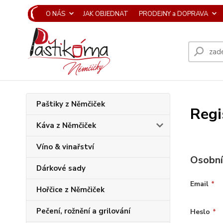
O NÁS
JAK OBJEDNAT
PRODEJNY a DOPRAVA
Paštiky z Němčiček
Regi
Káva z Němčiček
Víno & vinařství
Osobní
Dárkové sady
Email
*
Hořčice z Němčiček
Pečení, rožnění a grilování
Heslo
*