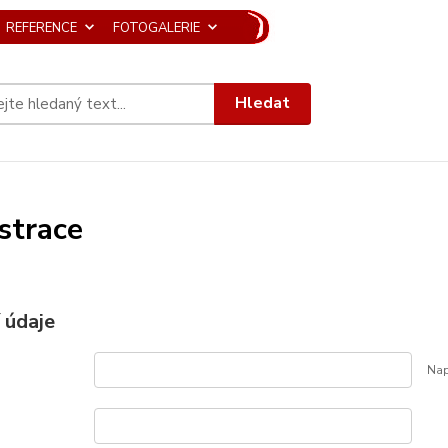
REFERENCE
FOTOGALERIE
Hledat
strace
 údaje
Nap