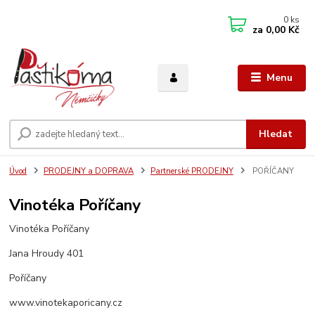
0
ks
za
0,00 Kč
Menu
Hledat
Úvod
PRODEJNY a DOPRAVA
Partnerské PRODEJNY
POŘÍČANY
Vinotéka Poříčany
Vinotéka Poříčany
Jana Hroudy 401
Poříčany
www.vinotekaporicany.cz