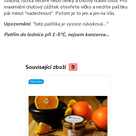
svačina, rychlá večeře nebo lehký a chutný hlavní chod. Pro
maximální chuťový zážitek otevřete víčko a nechte paštiku
pár minut "nadechnout". Potom je to jen a jen na Vás.
Upozornění:
"tato paštika je vysoce návyková..."
Patřím do lednice při 1-5°C, nejsem konzerva...
Související zboží
9
Novinka