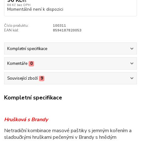
96 Kč
/
ks
86 Kč
bez DPH
Momentálně není k dispozici
Číslo produktu:
100311
EAN kód:
8594187820053
Kompletní specifikace
Komentáře
0
Související zboží
9
Kompletní specifikace
Hrušková s Brandy
Netradiční kombinace masové paštiky s jemným kořením a
slaďoučkými hruškami pečenými v Brandy s hnědým