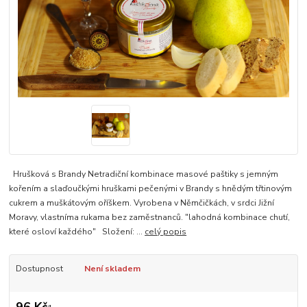
Hrušková s Brandy Netradiční kombinace masové paštiky s jemným
kořením a slaďoučkými hruškami pečenými v Brandy s hnědým třtinovým
cukrem a muškátovým oříškem. Vyrobena v Němčičkách, v srdci Jižní
Moravy, vlastníma rukama bez zaměstnanců. "lahodná kombinace chutí,
které osloví každého" Složení: ...
celý popis
Dostupnost
Není skladem