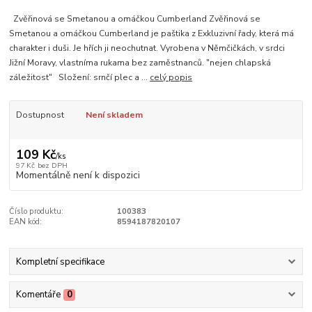
Zvěřinová se Smetanou a omáčkou Cumberland Zvěřinová se
Smetanou a omáčkou Cumberland je paštika z Exkluzivní řady, která má
charakter i duši. Je hřích ji neochutnat. Vyrobena v Němčičkách, v srdci
Jižní Moravy, vlastníma rukama bez zaměstnanců. "nejen chlapská
záležitost" Složení: srnčí plec a ...
celý popis
Dostupnost
Není skladem
109 Kč
/
ks
97 Kč
bez DPH
Momentálně není k dispozici
Číslo produktu:
100383
EAN kód:
8594187820107
Kompletní specifikace
Komentáře
0