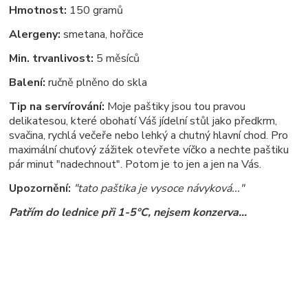
Hmotnost:
150 gramů
Alergeny:
smetana, hořčice
Min. trvanlivost:
5 měsíců
Balení:
ručně plněno do skla
Tip na servírování:
Moje paštiky jsou tou pravou
delikatesou, které obohatí Váš jídelní stůl jako předkrm,
svačina, rychlá večeře nebo lehký a chutný hlavní chod. Pro
maximální chuťový zážitek otevřete víčko a nechte paštiku
pár minut "nadechnout". Potom je to jen a jen na Vás.
Upozornění:
"tato paštika je vysoce návyková..."
Patřím do lednice při 1-5°C, nejsem konzerva...