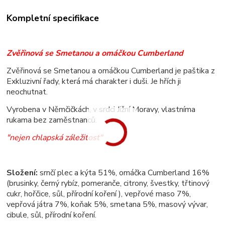
Kompletní specifikace
Zvěřinová se Smetanou a omáčkou Cumberland
Zvěřinová se Smetanou a omáčkou Cumberland je paštika z
Exkluzivní řady, která má charakter i duši. Je hřích ji
neochutnat.
Vyrobena v Němčičkách, v srdci Jižní Moravy, vlastníma
rukama bez zaměstnanců.
"nejen chlapská záležitost"
Složení:
srnčí plec a kýta 51%, omáčka Cumberland 16%
(brusinky, černý rybíz, pomeranče, citrony, švestky, třtinový
cukr, hořčice, sůl, přírodní koření ), vepřové maso 7%,
vepřová játra 7%, koňak 5%, smetana 5%, masový vývar,
cibule, sůl, přírodní koření.