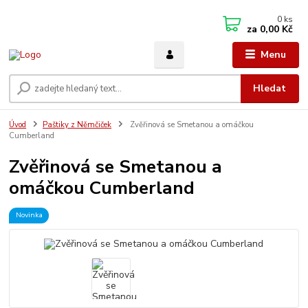
0
ks
za
0,00 Kč
Menu
Hledat
Úvod
Paštiky z Němčiček
Zvěřinová se Smetanou a omáčkou
Cumberland
Zvěřinová se Smetanou a
omáčkou Cumberland
Novinka