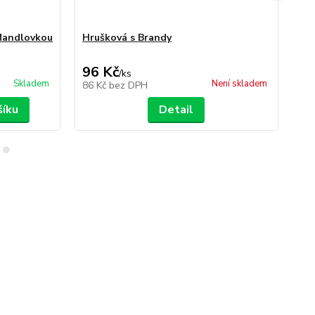
Mandlovkou
Hrušková s Brandy
Br
96 Kč
96
/
ks
Skladem
Není skladem
86 Kč
bez DPH
86
šíku
Detail