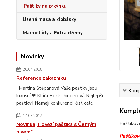
Paštiky na prkýnku
Uzená masa a klobásky
Marmelády a Extra džemy
Novinky
20.04.2018
Reference zákazníků
Martina Štěpánová Vaše paštiky jsou
Kompl
luxusní ❤ Klára Bertschingerová Nejlepší
paštiky!! Nemají konkurenci
číst celé
Komple
14.07.2017
Paštikové
Novinka, Hovězí paštika s Černým
pivem"
Paštikov