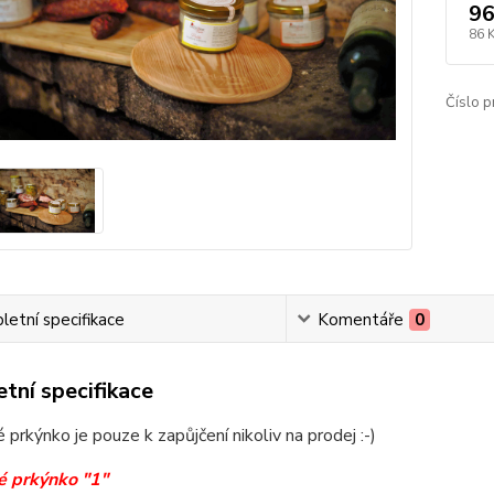
96
86 
Číslo p
etní specifikace
Komentáře
0
tní specifikace
 prkýnko je pouze k zapůjčení nikoliv na prodej :-)
é prkýnko "1"