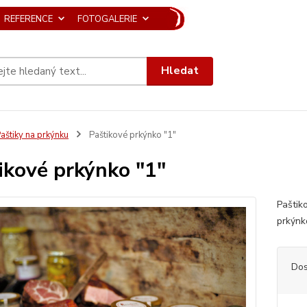
REFERENCE
FOTOGALERIE
Hledat
aštiky na prkýnku
Paštikové prkýnko "1"
ikové prkýnko "1"
Paštiko
prkýnko
Dos