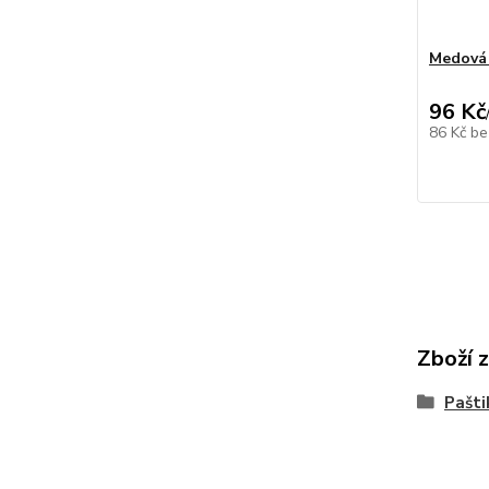
Medová 
96 Kč
86 Kč
be
Zboží 
Pašti