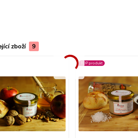
jící zboží
9
TOP produkt