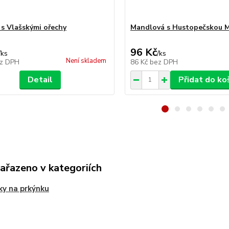
s Vlašskými ořechy
Mandlová s Hustopečskou 
96 Kč
/
ks
/
ks
Není skladem
z DPH
86 Kč
bez DPH
Detail
Přidat do ko
zařazeno v kategoriích
ky na prkýnku