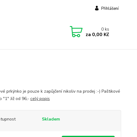
Přihlášení
0
ks
za
0,00 Kč
vé prkýnko je pouze k zapůjčení nikoliv na prodej :-) Paštikové
 "1" Již od 96,-
celý popis
tupnost
Skladem