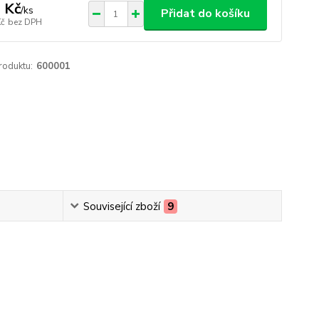
 Kč
/
ks
Přidat do košíku
Kč
bez DPH
roduktu:
600001
Související zboží
9