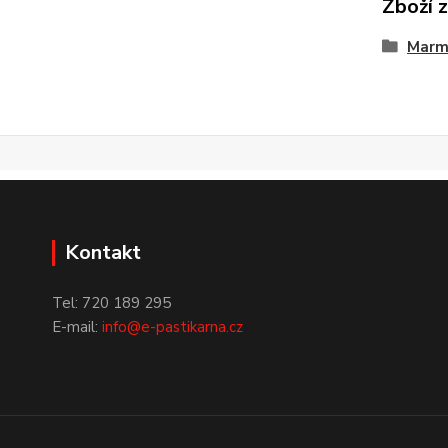
Zboží 
Marm
Kontakt
Tel: 720 189 295
E-mail:
info@e-pastikarna.cz