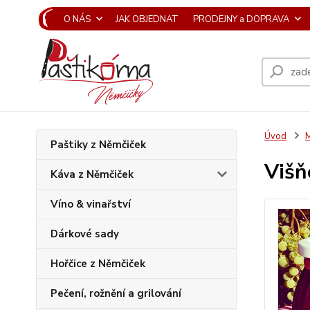
O NÁS
JAK OBJEDNAT
PRODEJNY a DOPRAVA
Úvod
M
Paštiky z Němčiček
Višň
Káva z Němčiček
Víno & vinařství
Dárkové sady
Hořčice z Němčiček
Pečení, rožnění a grilování