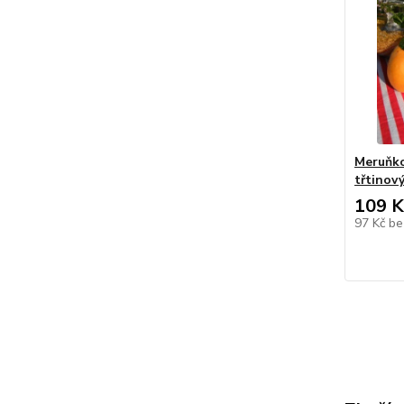
Meruňko
třtinov
109 K
97 Kč
be