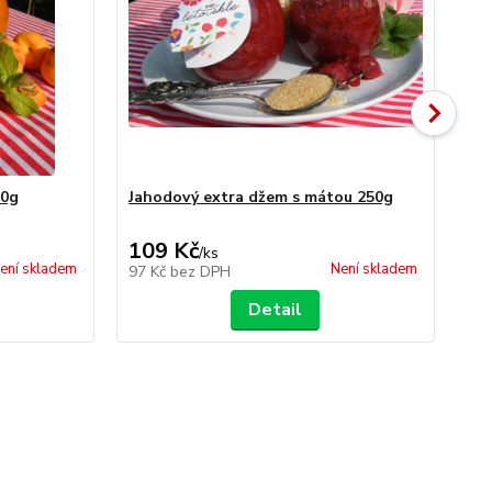
60g
Jahodový extra džem s mátou 250g
Hr
109 Kč
1
/
ks
ení skladem
Není skladem
97 Kč
bez DPH
10
Detail