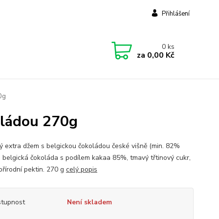
Přihlášení
0
ks
za
0,00 Kč
0g
oládou 270g
ý extra džem s belgickou čokoládou české višně (min. 82%
, belgická čokoláda s podílem kakaa 85%, tmavý třtinový cukr,
řírodní pektin. 270 g
celý popis
tupnost
Není skladem