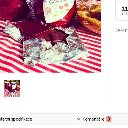
11
106
Číslo p
etní specifikace
Komentáře
0