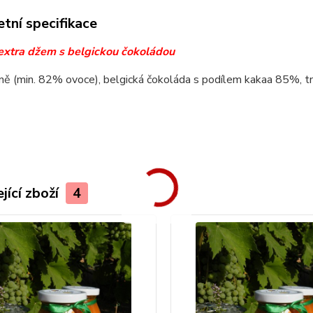
tní specifikace
extra džem s belgickou čokoládou
ně (min. 82% ovoce), belgická čokoláda s podílem kakaa 85%, tm
jící zboží
4