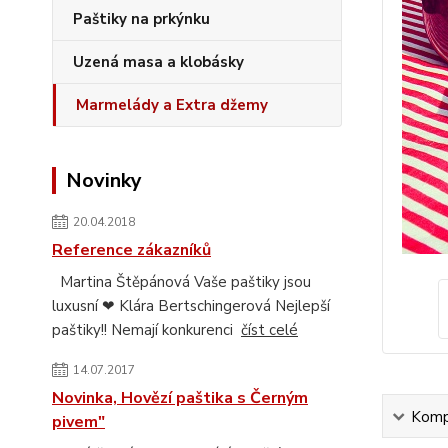
Paštiky na prkýnku
Uzená masa a klobásky
Marmelády a Extra džemy
Novinky
20.04.2018
Reference zákazníků
Martina Štěpánová Vaše paštiky jsou
luxusní ❤ Klára Bertschingerová Nejlepší
paštiky!! Nemají konkurenci
číst celé
14.07.2017
Novinka, Hovězí paštika s Černým
Kompl
pivem"