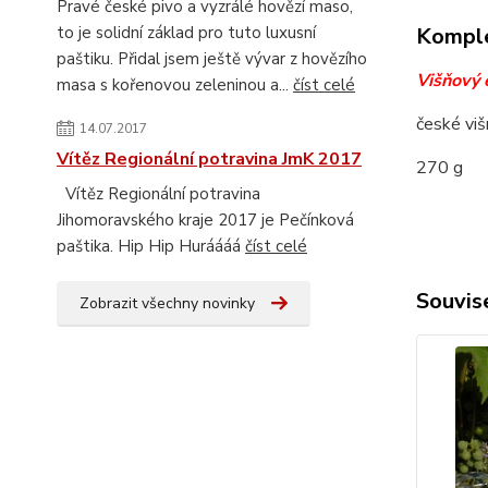
Pravé české pivo a vyzrálé hovězí maso,
to je solidní základ pro tuto luxusní
Komple
paštiku. Přidal jsem ještě vývar z hovězího
Višňový 
masa s kořenovou zeleninou a...
číst celé
české viš
14.07.2017
Vítěz Regionální potravina JmK 2017
270 g
Vítěz Regionální potravina
Jihomoravského kraje 2017 je Pečínková
paštika. Hip Hip Huráááá
číst celé
Souvise
Zobrazit všechny novinky