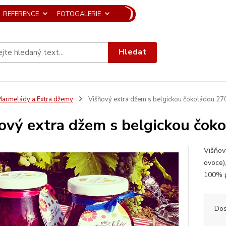
REFERENCE
FOTOGALERIE
Hledat
armelády a Extra džemy
Višňový extra džem s belgickou čokoládou 27
ový extra džem s belgickou čok
Višňov
ovoce)
100% p
Dos