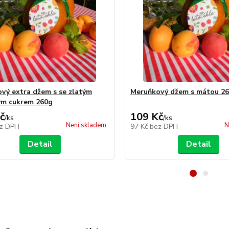
vý extra džem s se zlatým
Meruňkový džem s mátou 2
ým cukrem 260g
č
109 Kč
/
ks
/
ks
Není skladem
N
z DPH
97 Kč
bez DPH
Detail
Detail