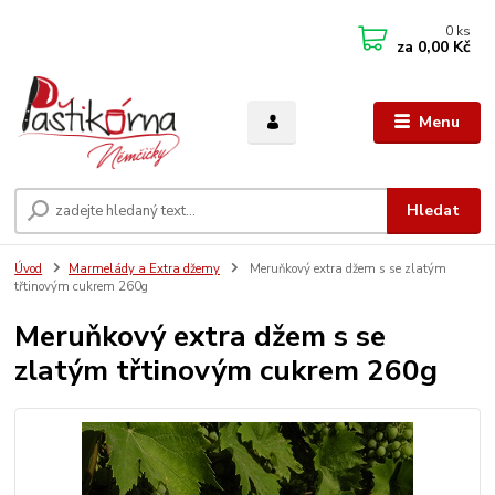
0
ks
za
0,00 Kč
Menu
Hledat
Úvod
Marmelády a Extra džemy
Meruňkový extra džem s se zlatým
třtinovým cukrem 260g
Meruňkový extra džem s se
zlatým třtinovým cukrem 260g