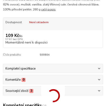
82% ovoce), muškát, vanilka, zlatý třtinový cukr, čerstvá citronová šťáva,
100% přírodní pektin. 260 g
celý popis
Dostupnost
Není skladem
109 Kč
/
ks
97 Kč
bez DPH
Momentálně není k dispozici
Číslo produktu:
500604
Kompletní specifikace
Komentáře
0
Související zboží
3
Kompletní specifikace