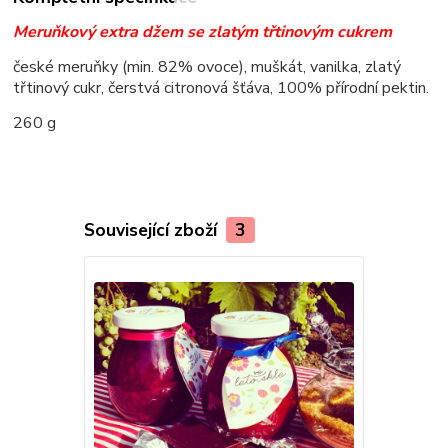
Meruňkový extra džem se zlatým třtinovým cukrem
české meruňky (min. 82% ovoce), muškát, vanilka, zlatý
třtinový cukr, čerstvá citronová šťáva, 100% přírodní pektin.
260 g
Související zboží
3