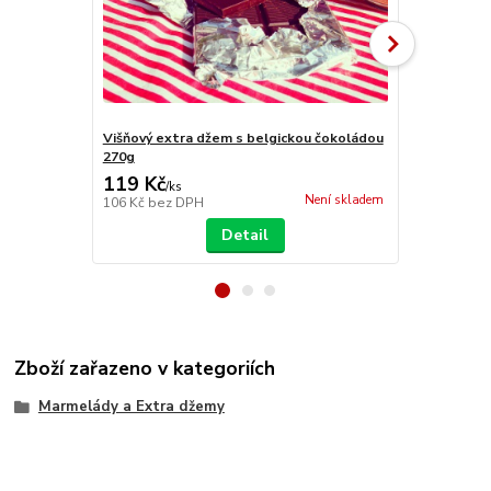
Višňový extra džem s belgickou čokoládou
Jahodový ex
270g
119 Kč
109 Kč
/
ks
/
ks
Není skladem
106 Kč
bez DPH
97 Kč
bez D
Detail
Zboží zařazeno v kategoriích
Marmelády a Extra džemy