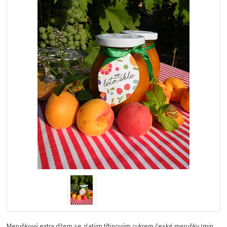
Meruňkový extra džem se zlatým třtinovým cukrem české meruňky (min.