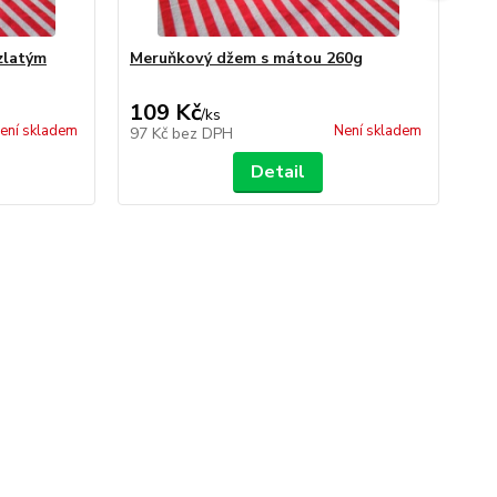
zlatým
Meruňkový džem s mátou 260g
Ja
109 Kč
1
/
ks
ení skladem
Není skladem
97 Kč
bez DPH
97
Detail