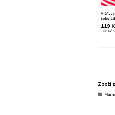
Višňový
čokolád
119 K
106 Kč
b
Zboží 
Marm