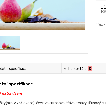
11
106
Číslo p
etní specifikace
Komentáře
0
tní specifikace
ý extra džem
šky(min. 82% ovoce), čerstvá citronová šťáva, tmavý třtinový cuk