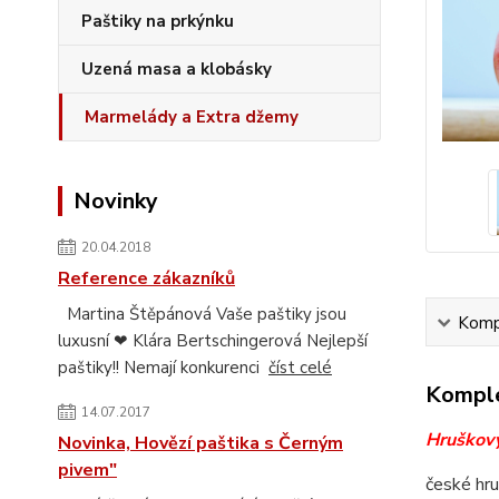
Paštiky na prkýnku
Uzená masa a klobásky
Marmelády a Extra džemy
Novinky
20.04.2018
Reference zákazníků
Martina Štěpánová Vaše paštiky jsou
Kompl
luxusní ❤ Klára Bertschingerová Nejlepší
paštiky!! Nemají konkurenci
číst celé
Komple
14.07.2017
Hruškov
Novinka, Hovězí paštika s Černým
pivem"
české hru