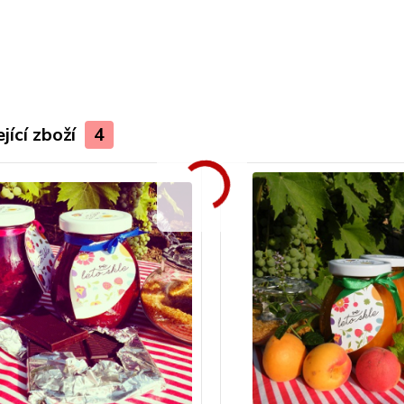
jící zboží
4