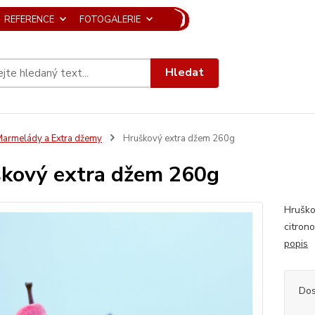
REFERENCE
FOTOGALERIE
Hledat
armelády a Extra džemy
Hruškový extra džem 260g
kový extra džem 260g
Hruško
citron
popis
Dos