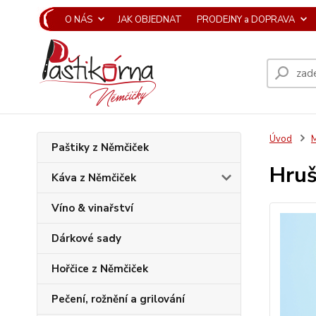
O NÁS
JAK OBJEDNAT
PRODEJNY a DOPRAVA
Úvod
M
Paštiky z Němčiček
Hruš
Káva z Němčiček
Víno & vinařství
Dárkové sady
Hořčice z Němčiček
Pečení, rožnění a grilování