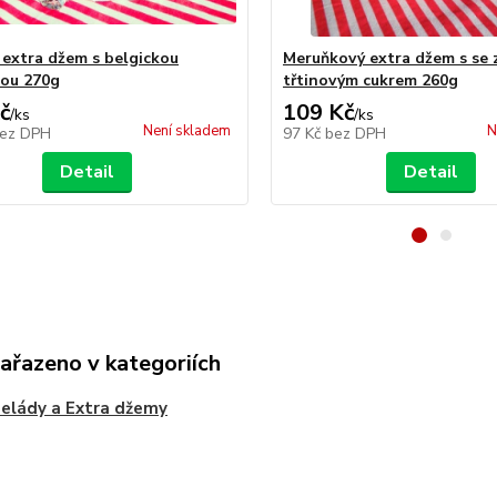
 extra džem s belgickou
Meruňkový extra džem s se 
ou 270g
třtinovým cukrem 260g
č
109 Kč
/
ks
/
ks
Není skladem
N
ez DPH
97 Kč
bez DPH
Detail
Detail
zařazeno v kategoriích
elády a Extra džemy