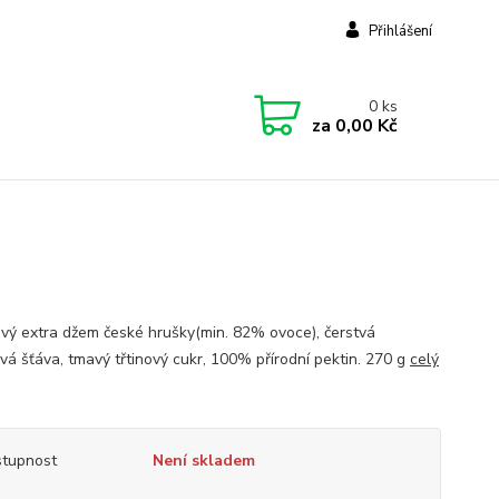
Přihlášení
0
ks
za
0,00 Kč
vý extra džem české hrušky(min. 82% ovoce), čerstvá
ová šťáva, tmavý třtinový cukr, 100% přírodní pektin. 270 g
celý
tupnost
Není skladem