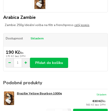
Arabica Zambie
Zambie 250g Ideální volba na filtr a frenchpress
celý popis
Dostupnost
Skladem
190 Kč
/
ks
170 Kč
bez DPH
Přidat do košíku
Podobné produkty
Brazílie Yellow Bourbon 1000g
Skladem
630 Kč
/
ks
563 Kč
bez DPH