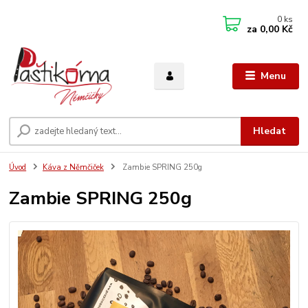
0
ks
za
0,00 Kč
Menu
Hledat
Úvod
Káva z Němčiček
Zambie SPRING 250g
Zambie SPRING 250g