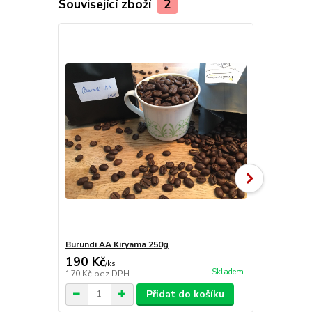
Související zboží
2
Burundi AA Kiryama 250g
Brazílie Sa
190 Kč
180 Kč
/
ks
/
ks
Skladem
170 Kč
bez DPH
161 Kč
bez 
Přidat do košíku