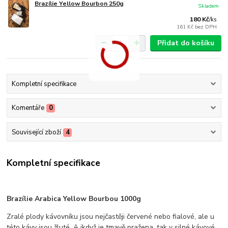
Brazílie Yellow Bourbon 250g
Skladem
180 Kč
/
ks
161 Kč
bez DPH
Přidat do košíku
Kompletní specifikace
Komentáře
0
Související zboží
4
Kompletní specifikace
Brazílie Arabica Yellow Bourbou 1000g
Zralé plody kávovníku jsou nejčastěji červené nebo fialové, ale u
této kávy jsou žluté. A ikdyž je tmavě pražena, tak v silné kávové