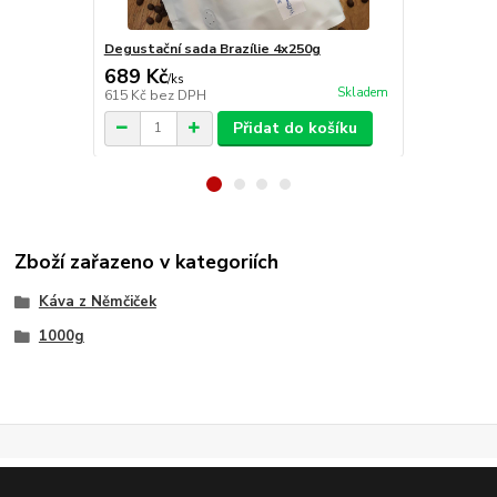
Degustační sada Brazílie 4x250g
Costa Rica 
689 Kč
650 Kč
/
ks
/
ks
Skladem
615 Kč
bez DPH
580 Kč
bez 
Přidat do košíku
Zboží zařazeno v kategoriích
Káva z Němčiček
1000g