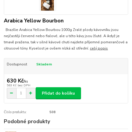
Arabica Yellow Bourbon
Brazílie Arabica Yellow Bourbou 1000g Zralé plody kávovníku jsou
nejčastěji červené nebo fialové, ale u této kávy jsou žluté. A ikdyž je
tmavě pražena, tak v silné kávové chuti najdete příjemné pomerančové a
citrusové tóny. Kyselost je ovšem nízká až střední.
celý popis
Dostupnost
Skladem
630 Kč
/
ks
563 Kč
bez DPH
Přidat do košíku
Číslo produktu:
508
Podobné produkty