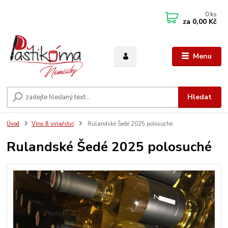
0
ks
za
0,00 Kč
Menu
Hledat
Úvod
Víno & vinařství
Rulandské Šedé 2025 polosuché
Rulandské Šedé 2025 polosuché