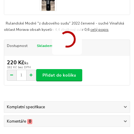
Rulandské Modré "z dubového sudu" 2022 červené - suché Vinařská
oblast Morava obsah kyselin 4,4 zbytkový cukr 0,6
celý popis
Dostupnost
Skladem
220 Kč
/
ks
182 Kč
bez DPH
Přidat do košíku
Kompletní specifikace
Komentáře
0