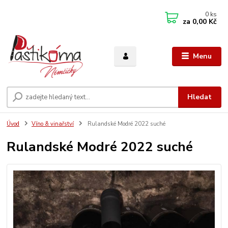
0
ks
za
0,00 Kč
Menu
Hledat
Úvod
Víno & vinařství
Rulandské Modré 2022 suché
Rulandské Modré 2022 suché