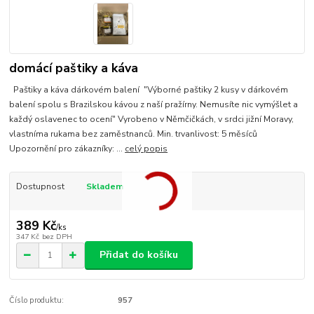
domácí paštiky a káva
Paštiky a káva dárkovém balení "Výborné paštiky 2 kusy v dárkovém
balení spolu s Brazilskou kávou z naší pražírny. Nemusíte nic vymýšlet a
každý oslavenec to ocení" Vyrobeno v Němčičkách, v srdci jižní Moravy,
vlastníma rukama bez zaměstnanců. Min. trvanlivost: 5 měsíců
Upozornění pro zákazníky: ...
celý popis
Dostupnost
Skladem
389 Kč
/
ks
347 Kč
bez DPH
Přidat do košíku
Číslo produktu:
957