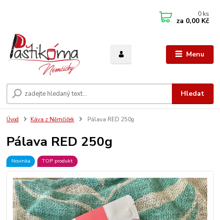
0
ks
za
0,00 Kč
Menu
Hledat
Úvod
Káva z Němčiček
Pálava RED 250g
Pálava RED 250g
Novinka
TOP produkt