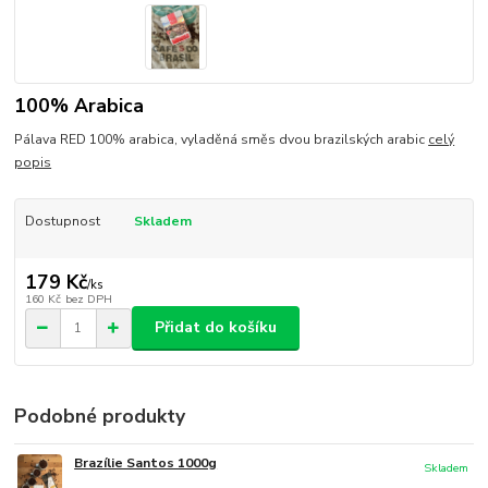
100% Arabica
Pálava RED 100% arabica, vyladěná směs dvou brazilských arabic
celý
popis
Dostupnost
Skladem
179 Kč
/
ks
160 Kč
bez DPH
Přidat do košíku
Podobné produkty
Brazílie Santos 1000g
Skladem