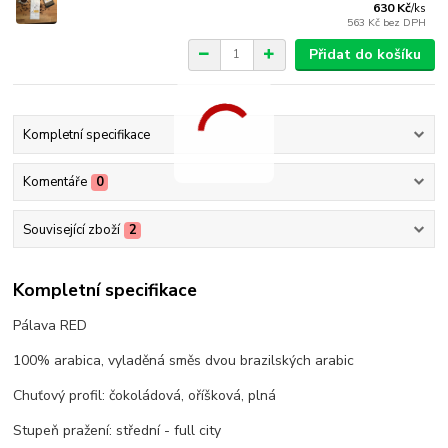
630 Kč
/
ks
563 Kč
bez DPH
Přidat do košíku
Kompletní specifikace
Komentáře
0
Související zboží
2
Kompletní specifikace
Pálava RED
100% arabica, vyladěná směs dvou brazilských arabic
Chuťový profil: čokoládová, oříšková, plná
Stupeň pražení: střední - full city