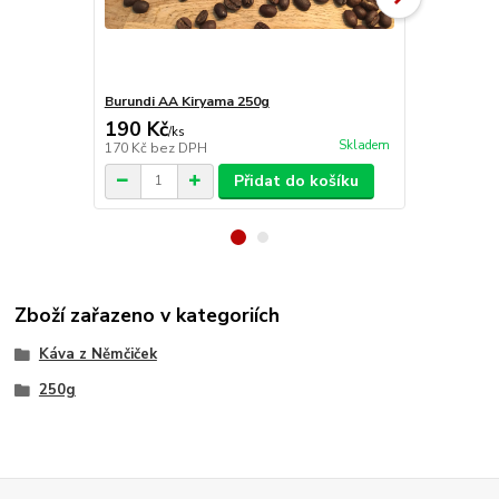
Burundi AA Kiryama 250g
Brazílie Ye
190 Kč
180 Kč
/
ks
/
ks
Skladem
170 Kč
bez DPH
161 Kč
bez 
Přidat do košíku
Zboží zařazeno v kategoriích
Káva z Němčiček
250g