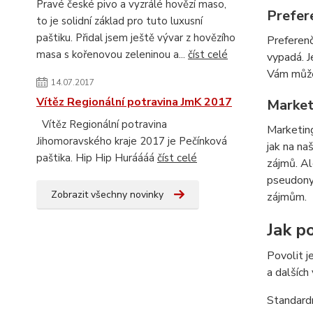
Pravé české pivo a vyzrálé hovězí maso,
Prefer
to je solidní základ pro tuto luxusní
paštiku. Přidal jsem ještě vývar z hovězího
Preferenč
masa s kořenovou zeleninou a...
číst celé
vypadá. J
Vám můžem
14.07.2017
Vítěz Regionální potravina JmK 2017
Market
Vítěz Regionální potravina
Marketing
Jihomoravského kraje 2017 je Pečínková
jak na na
paštika. Hip Hip Huráááá
číst celé
zájmů. Al
pseudonym
Zobrazit všechny novinky
zájmům.
Jak po
Povolit j
a dalších
Standardn