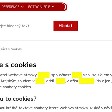
REFERENCE
FOTOGALERIE
Hledat
ráce s cookies
e s cookies
atel webové stránky
………….
, společnost
………..
s.r.o., se sídlem 
 Krajským soudem v
……….
, oddíl
……….
, vložka
……………..
(dále jen 
e soubory cookies.
ou to cookies?
sou krátké textové soubory, které webová stránka ukládá v návšt