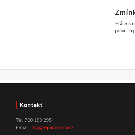
Zmín
Práce s o
právních 
Kontakt
Tel: 720 189 295
E-mail:
info@e-pastikarna.cz