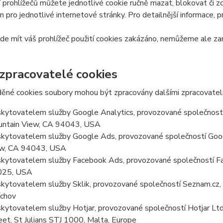
 prohlížečů můžete jednotlivé cookie ručně mazat, blokovat či zce
en pro jednotlivé internetové stránky. Pro detailnější informace, 
e mít váš prohlížeč použití cookies zakázáno, nemůžeme ale zar
 zpracovatelé cookies
ěné cookies soubory mohou být zpracovány dalšími zpracovateli
kytovatelem služby Google Analytics, provozované společností
ntain View, CA 94043, USA
kytovatelem služby Google Ads, provozované společností Goog
w, CA 94043, USA
kytovatelem služby Facebook Ads, provozované společností Fa
025, USA
kytovatelem služby Sklik, provozované společností Seznam.cz, a
chov
kytovatelem služby Hotjar, provozované společností Hotjar Ltd, 
eet, St Julians STJ 1000, Malta, Europe