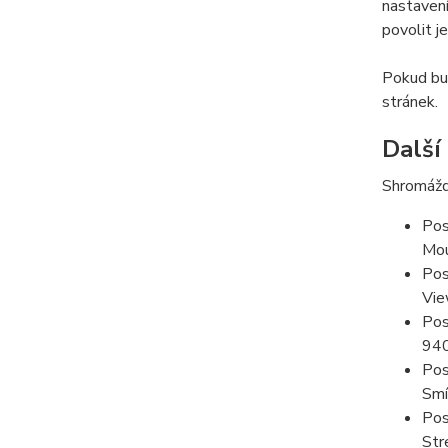
nastavení
povolit j
Pokud bud
stránek.
Další
Shromážd
Pos
Mou
Pos
Vie
Pos
94
Pos
Smí
Pos
Str