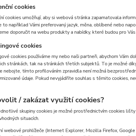
enční cookies
ní cookies umožňují, aby si webová stránka zapamatovala inform
e to například Vámi preferovaný jazyk, měna, oblíbené nebo nap
e doporučit na webu produkty a nabídky, které budou pro Vás c
ingové cookies
ové cookies používáme my nebo naši partneři, abychom Vám doká
šich stránkách, tak na stránkách třetích subjektů. To je možné dí
e nebojte, tímto profilováním zpravidla není možná bezprostředn
izované údaje. Pokud nevyjádříte souhlas s těmito cookies, neu
volit / zakázat využití cookies?
ednotlivé skupiny cookies je možné prostřednictvím cookies lišt
 vhodných situacích.
í webové prohlížeče (Internet Explorer, Mozilla Firefox, Google