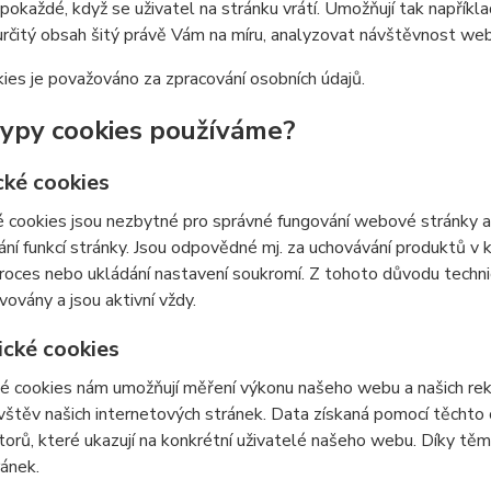
 pokaždé, když se uživatel na stránku vrátí. Umožňují tak napříkla
určitý obsah šitý právě Vám na míru, analyzovat návštěvnost we
ies je považováno za zpracování osobních údajů.
typy cookies používáme?
cké cookies
 cookies jsou nezbytné pro správné fungování webové stránky a 
ní funkcí stránky. Jsou odpovědné mj. za uchovávání produktů v ko
roces nebo ukládání nastavení soukromí. Z tohoto důvodu techn
vovány a jsou aktivní vždy.
ické cookies
é cookies nám umožňují měření výkonu našeho webu a našich rek
vštěv našich internetových stránek. Data získaná pomocí těcht
átorů, které ukazují na konkrétní uživatelé našeho webu. Díky 
ránek.