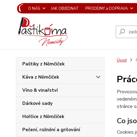
O NÁS
JAK OBJEDNAT
PRODEJNY a DOPRAVA
Úvod
P
Paštiky z Němčiček
Prác
Káva z Němčiček
Víno & vinařství
Provozov
vedeném
Dárkové sady
stránce s
Hořčice z Němčiček
Co js
Pečení, rožnění a grilování
Cookies j