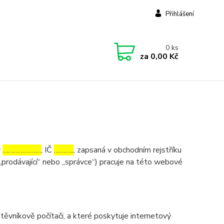
Přihlášení
0
ks
za
0,00 Kč
v
…………………
, IČ
………..
, zapsaná v obchodním rejstříku
„prodávající“ nebo „správce“) pracuje na této webové
ěvníkově počítači, a které poskytuje internetový