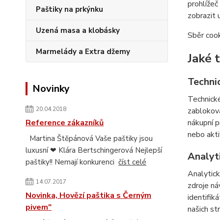
prohlížeč
Paštiky na prkýnku
zobrazit 
Uzená masa a klobásky
Sběr cook
Marmelády a Extra džemy
Jaké 
Techni
Novinky
Technické
20.04.2018
zabloková
Reference zákazníků
nákupní p
nebo akti
Martina Štěpánová Vaše paštiky jsou
luxusní ❤ Klára Bertschingerová Nejlepší
Analyt
paštiky!! Nemají konkurenci
číst celé
Analytick
14.07.2017
zdroje ná
Novinka, Hovězí paštika s Černým
identifik
pivem"
našich st