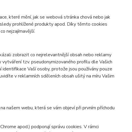
ace, které mění, jak se webová stránka chová nebo jak
osledy prohlížené produkty apod. Díky těmto cookies
o nejzajímavější.
zali zobrazit co nejrelevantnější obsah nebo reklamy
ky vytváření tzv. pseudonymizovaného profilu dle Vašich
í identifikace Vaší osoby, protože jsou používány pouze
vidíte v reklamních sděleních obsah ušitý na míru Vašim
y na našem webu, která se vám objeví při prvním příchodu
 Chrome apod.) podporují správu cookies. V rámci