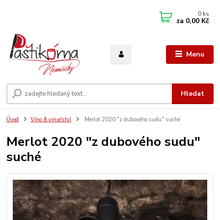
0
ks
za
0,00 Kč
Menu
Hledat
Úvod
Víno & vinařství
Merlot 2020 "z dubového sudu" suché
Merlot 2020 "z dubového sudu"
suché