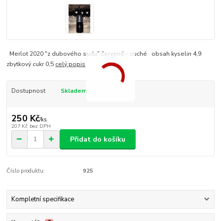
Merlot 2020 "z dubového sudu" červené - suché obsah kyselin 4,9
zbytkový cukr 0,5
celý popis
Dostupnost
Skladem
250 Kč
/
ks
207 Kč
bez DPH
Přidat do košíku
Číslo produktu:
925
Kompletní specifikace