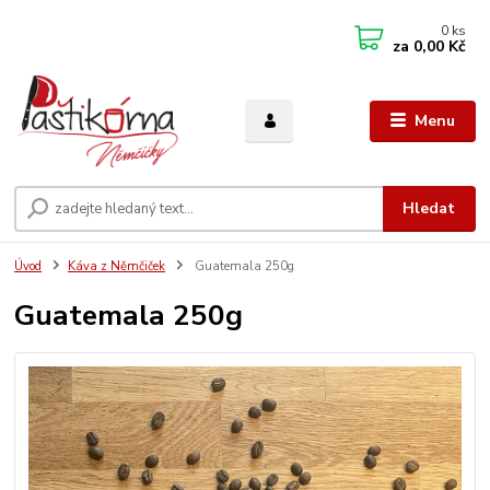
0
ks
za
0,00 Kč
Menu
Hledat
Úvod
Káva z Němčiček
Guatemala 250g
Guatemala 250g