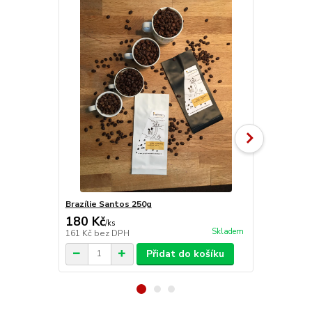
Brazílie Santos 250g
Brazílie Ye
180 Kč
180 Kč
/
ks
/
ks
Skladem
161 Kč
bez DPH
161 Kč
bez 
Přidat do košíku