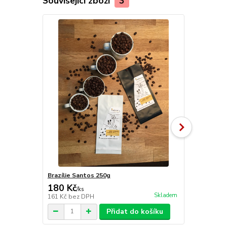
Související zboží
3
Brazílie Santos 250g
Brazílie Ye
180 Kč
180 Kč
/
ks
/
ks
Skladem
161 Kč
bez DPH
161 Kč
bez 
Přidat do košíku