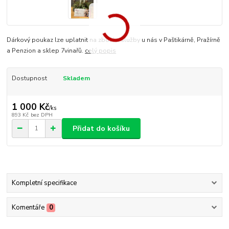
Dárkový poukaz lze uplatnit na zboží a služby u nás v Paštikárně, Pražírně
a Penzion a sklep 7vinařů.
celý popis
Dostupnost
Skladem
1 000 Kč
/
ks
893 Kč
bez DPH
Přidat do košíku
Kompletní specifikace
Komentáře
0