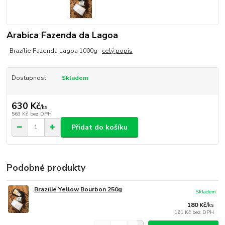
Arabica Fazenda da Lagoa
Brazílie Fazenda Lagoa 1000g
celý popis
Dostupnost
Skladem
630 Kč
/
ks
563 Kč
bez DPH
Přidat do košíku
Podobné produkty
Brazílie Yellow Bourbon 250g
Skladem
180 Kč
/
ks
161 Kč
bez DPH