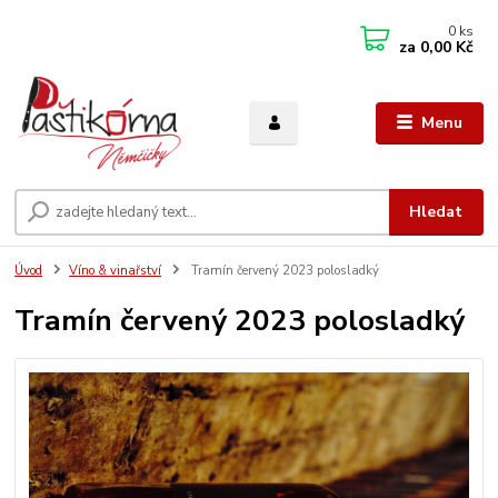
0
ks
za
0,00 Kč
Menu
Hledat
Úvod
Víno & vinařství
Tramín červený 2023 polosladký
Tramín červený 2023 polosladký