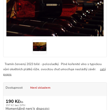
Tramín červený 2023 bílé - polosladký Plné kořenité víno s typickou
vůní okvětních plátků růže, ovocitou chuť umocňuje nasládlý závěr.
celý
popis
Dostupnost
Není skladem
190 Kč
/
ks
157 Kč
bez DPH
Momentálně není k dispozici