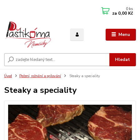
0
ks
za
0,00 Kč
Menu
Hledat
Úvod
Pečení, rožnění a grilování
Steaky a speciality
Steaky a speciality