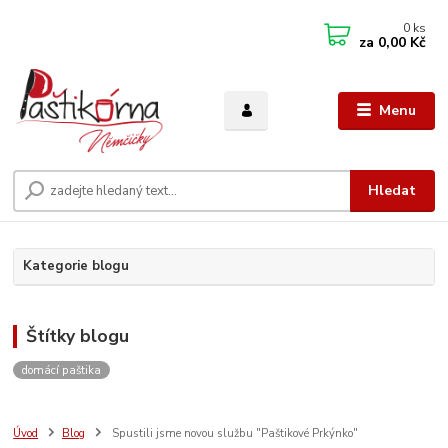
0
ks
za
0,00 Kč
Menu
Hledat
Kategorie blogu
Štítky blogu
domácí paštika
Úvod
Blog
Spustili jsme novou službu "Paštikové Prkýnko"