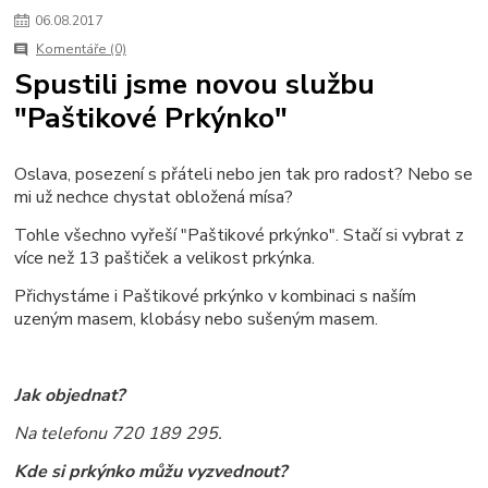
06
.
08
.
2017
Komentáře (0)
Spustili jsme novou službu
"Paštikové Prkýnko"
Oslava, posezení s přáteli nebo jen tak pro radost? Nebo se
mi už nechce chystat obložená mísa?
Tohle všechno vyřeší "Paštikové prkýnko". Stačí si vybrat z
více než 13 paštiček a velikost prkýnka.
Přichystáme i Paštikové prkýnko v kombinaci s naším
uzeným masem, klobásy nebo sušeným masem.
Jak objednat?
Na telefonu 720 189 295.
Kde si prkýnko můžu vyzvednout?