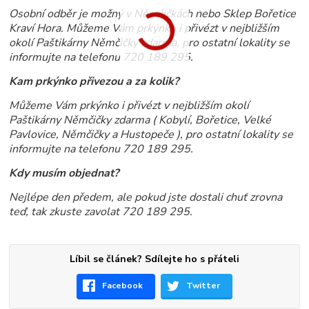
Osobní odběr je možný v Němčičkách nebo Sklep Bořetice
Kraví Hora. Můžeme Vám prkýnko i přivézt v nejbližším
okolí Paštikárny Němčičky zdarma, pro ostatní lokality se
informujte na telefonu 720 189 295.
Kam prkýnko přivezou a za kolik?
Můžeme Vám prkýnko i přivézt v nejbližším okolí
Paštikárny Němčičky zdarma
( Kobylí, Bořetice, Velké
Pavlovice, Němčičky a Hustopeče )
, pro ostatní lokality se
informujte na telefonu 720 189 295.
Kdy musím objednat?
Nejlépe den předem, ale pokud jste dostali chuť zrovna
teď, tak zkuste zavolat 720 189 295.
Líbil se článek? Sdílejte ho s přáteli
Facebook
Twitter