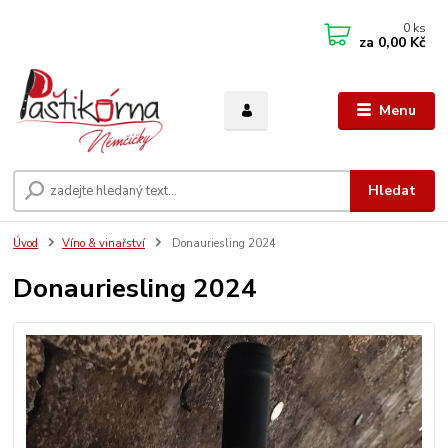
0
ks
za
0,00 Kč
Menu
Hledat
Úvod
Víno & vinařství
Donauriesling 2024
Donauriesling 2024