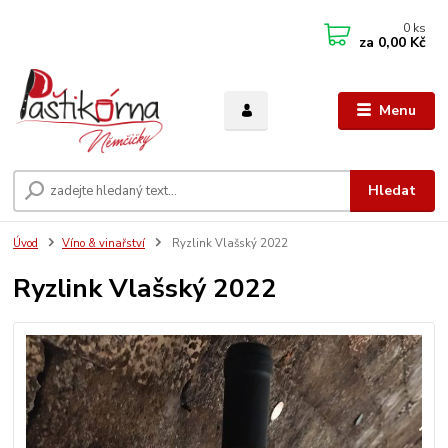
0
ks
za
0,00 Kč
Menu
Hledat
Úvod
Víno & vinařství
Ryzlink Vlašský 2022
Ryzlink Vlašský 2022