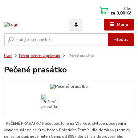
0
ks
za
0,00 Kč
Menu
Hledat
Úvod
Pečení, rožnění a grilování
Pečené prasátko
Pečené prasátko
PEČENÉ PRASÁTKO Počet lidí: to je na Vás Kde: stylové posezení u
vinného sklepa na Kraví hoře v Bořeticích Termín: dle domluvy ( termíny
se rychle plní, neváhejte ) Cena: od 999,- dle váhy a doprovodného