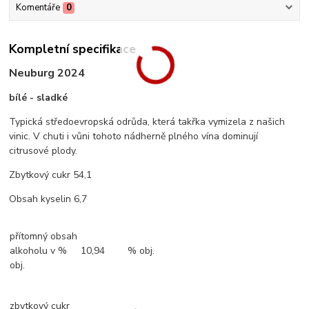
Komentáře
0
Kompletní specifikace
Neuburg 2024
bílé - sladké
Typická středoevropská odrůda, která takřka vymizela z našich
vinic. V chuti i vůni tohoto nádherně plného vína dominují
citrusové plody.
Zbytkový cukr 54,1
Obsah kyselin 6,7
přítomný obsah
alkoholu v %
10,94
% obj.
obj.
zbytkový cukr