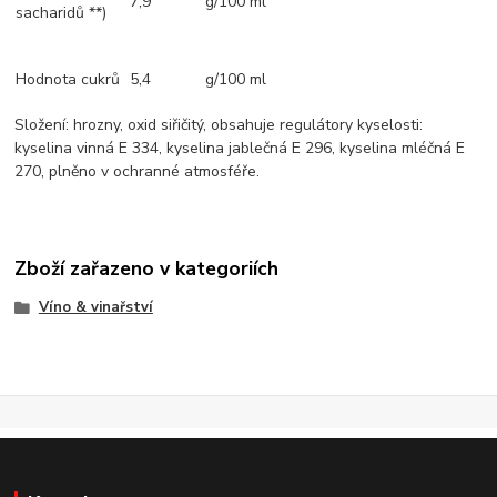
7,9
g/100 ml
sacharidů **)
Hodnota cukrů
5,4
g/100 ml
Složení: hrozny, oxid siřičitý, obsahuje regulátory kyselosti:
kyselina vinná E 334, kyselina jablečná E 296, kyselina mléčná E
270, plněno v ochranné atmosféře.
Zboží zařazeno v kategoriích
Víno & vinařství