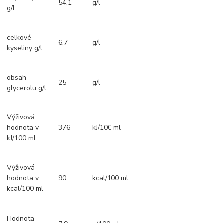
54,1
g/l
g/l
celkové
6,7
g/l
kyseliny g/l
obsah
25
g/l
glycerolu g/l
Výživová
hodnota v
376
kJ/100 ml
kJ/100 ml
Výživová
hodnota v
90
kcal/100 ml
kcal/100 ml
Hodnota