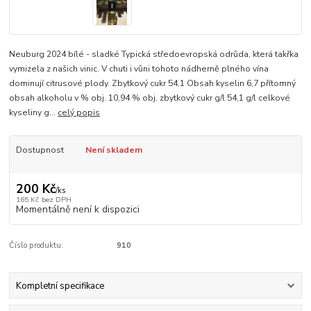
Neuburg 2024 bílé - sladké Typická středoevropská odrůda, která takřka
vymizela z našich vinic. V chuti i vůni tohoto nádherně plného vína
dominují citrusové plody. Zbytkový cukr 54,1 Obsah kyselin 6,7 přítomný
obsah alkoholu v % obj. 10,94 % obj. zbytkový cukr g/l 54,1 g/l celkové
kyseliny g...
celý popis
Dostupnost
Není skladem
200 Kč
/
ks
165 Kč
bez DPH
Momentálně není k dispozici
Číslo produktu:
910
Kompletní specifikace