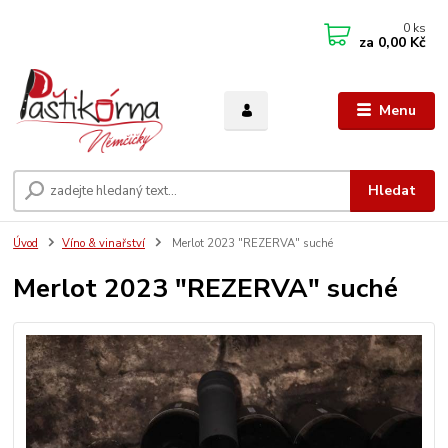
0
ks
za
0,00 Kč
Menu
Hledat
Úvod
Víno & vinařství
Merlot 2023 "REZERVA" suché
Merlot 2023 "REZERVA" suché