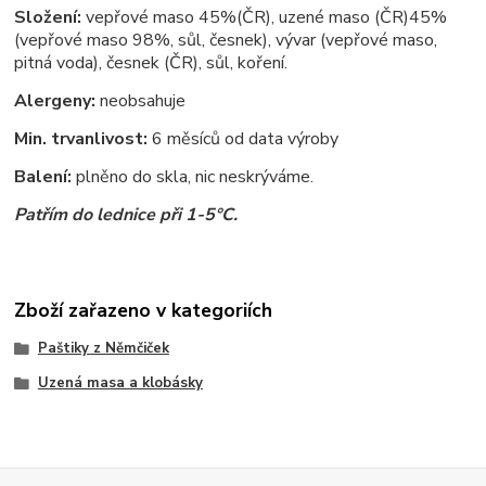
Složení:
vepřové maso 45%(ČR), uzené maso (ČR)45%
(vepřové maso 98%, sůl, česnek), vývar (vepřové maso,
pitná voda), česnek (ČR), sůl, koření.
Alergeny:
neobsahuje
Min. trvanlivost:
6 měsíců od data výroby
Balení:
plněno do skla, nic neskrýváme.
Patřím do lednice při 1-5°C.
Zboží zařazeno v kategoriích
Paštiky z Němčiček
Uzená masa a klobásky