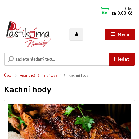
0
ks
za
0,00 Kč
Menu
Hledat
Úvod
Pečení, rožnění a grilování
Kachní hody
Kachní hody