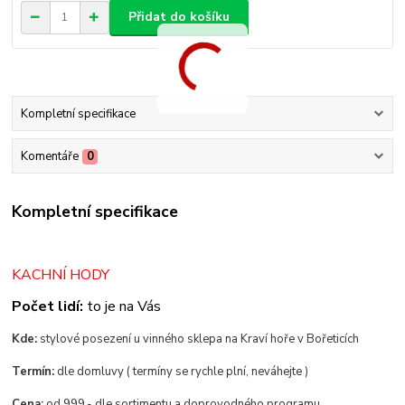
Přidat do košíku
Kompletní specifikace
Komentáře
0
Kompletní specifikace
KACHNÍ HODY
Počet lidí:
to je na Vás
Kde:
stylové posezení u vinného sklepa na Kraví hoře v Bořeticích
Termín:
dle domluvy ( termíny se rychle plní, neváhejte )
Cena:
od 999,- dle sortimentu a doprovodného programu